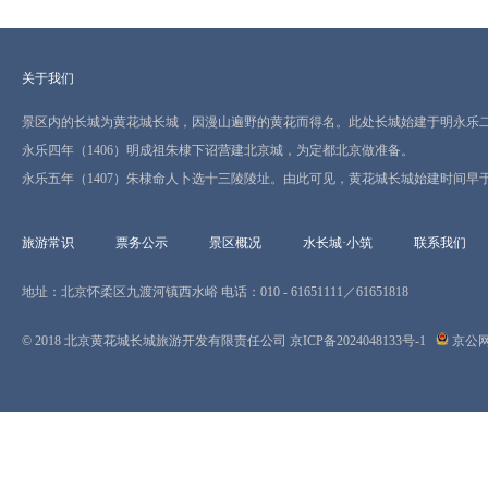
关于我们
景区内的长城为黄花城长城，因漫山遍野的黄花而得名。此处长城始建于明永乐二年
永乐四年（1406）明成祖朱棣下诏营建北京城，为定都北京做准备。
永乐五年（1407）朱棣命人卜选十三陵陵址。由此可见，黄花城长城始建时间早
旅游常识
票务公示
景区概况
水长城·小筑
联系我们
地址：北京怀柔区九渡河镇西水峪 电话：010 - 61651111／61651818
© 2018 北京黄花城长城旅游开发有限责任公司
京ICP备2024048133号-1
京公网安