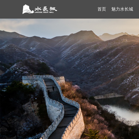
首页
魅力水长城
导游导览VR
景点介绍
灏明湖VR
线路推荐
东长
景