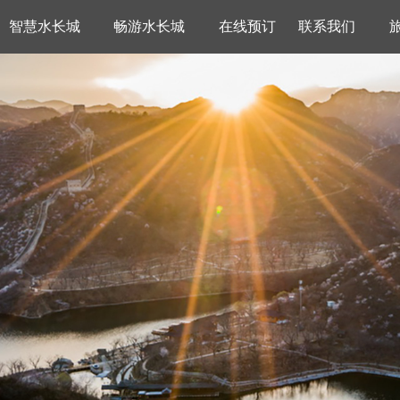
智慧水长城
畅游水长城
在线预订
联系我们
推荐
东长城VR
景区概况
党支E先锋
休闲娱乐
旅游常识
黑龙潭VR
票务公示
联系我们
餐饮住宿
交通信息
信息稿件
明代板栗园VR
景区荣誉
招商信息
拓展训练
客服中心
职工之家
美景赏析
碧玉潭
特