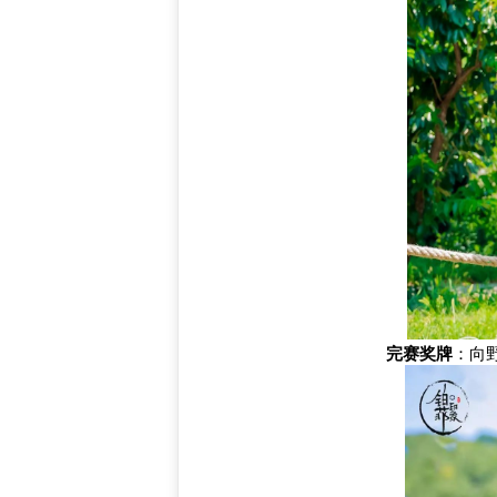
完赛奖牌
：向