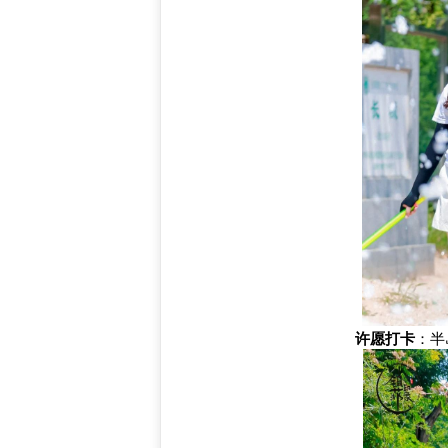
许愿打卡
：半