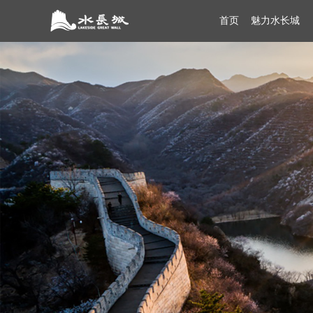
首页
魅力水长城
导游导览VR
景点介绍
灏明湖VR
线路推荐
东长
景