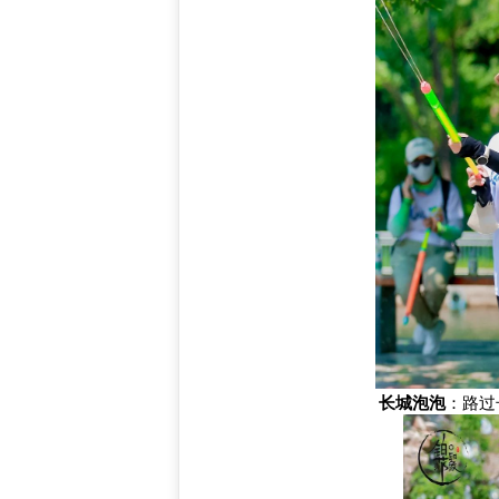
长城泡泡
：路过