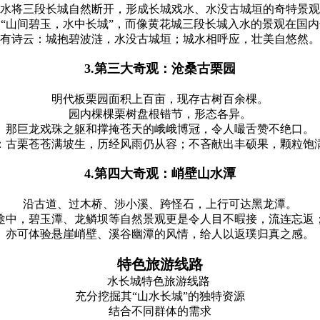
水将三段长城自然断开，形成长城戏水、水没古城垣的奇特景观
“山间碧玉，水中长城”，而像黄花城三段长城入水的景观在国
有诗云：城抱碧波涟，水没古城垣；城水相呼应，壮美自悠然。
3.第三大奇观：沧桑古栗园
明代板栗园面积上百亩，现存古树百余棵。
园内棵棵栗树盘根错节，形态各异。
那巨龙戏珠之躯和撑掩苍天的峨峨博冠，令人嘬舌赞不绝口。
：古栗苍苍满坡生，历经风雨仍从容；不吝献出丰硕果，颗粒饱
4.第四大奇观：峭壁山水潭
沿古道、过木桥、涉小溪、跨怪石，上行可达黑龙潭。
途中，碧玉潭、龙鳞坝等自然景观更是令人目不暇接，流连忘返
亦可体验悬崖峭壁、溪谷幽潭的风情，给人以返璞归真之感。
特色旅游线路
水长城特色旅游线路
充分挖掘其“山水长城”的独特资源
结合不同群体的需求