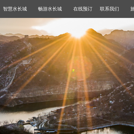
智慧水长城
畅游水长城
在线预订
联系我们
推荐
东长城VR
景区概况
党支E先锋
休闲娱乐
旅游常识
黑龙潭VR
票务公示
联系我们
餐饮住宿
交通信息
信息稿件
明代板栗园VR
景区荣誉
招商信息
拓展训练
客服中心
职工之家
美景赏析
碧玉潭
特