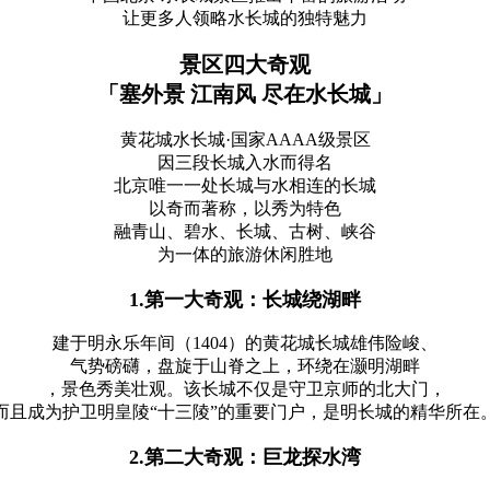
让更多人领略水长城的独特魅力
景区四大奇观
「塞外景 江南风 尽在水长城」
黄花城水长城·国家AAAA级景区
因三段长城入水而得名
北京唯一一处长城与水相连的长城
以奇而著称，以秀为特色
融青山、碧水、长城、古树、峡谷
为一体的旅游休闲胜地
1.第一大奇观：长城绕湖畔
建于明永乐年间（1404）的黄花城长城雄伟险峻、
气势磅礴，盘旋于山脊之上，环绕在灏明湖畔
，景色秀美壮观。该长城不仅是守卫京师的北大门，
而且成为护卫明皇陵“十三陵”的重要门户，是明长城的精华所在
2.第二大奇观：巨龙探水湾