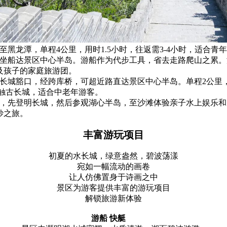
黑龙潭，单程4公里，用时1.5小时，往返需3-4小时，适合青
坐船达景区中心半岛。游船作为代步工具，省去走路爬山之累。游
及孩子的家庭旅游团。
长城豁口，经跨库桥，可超近路直达景区中心半岛。单程2公里，
触古长城，适合中老年游客。
发，先登明长城，然后参观湖心半岛，至沙滩体验亲子水上娱乐和
妙之旅。
丰富游玩项目
初夏的水长城，绿意盎然，碧波荡漾
宛如一幅流动的画卷
让人仿佛置身于诗画之中
景区为游客提供丰富的游玩项目
解锁旅游新体验
游船 快艇