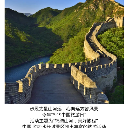
步履丈量山河远，心向远方皆风景
今年“5·19中国旅游日”
活动主题为“锦绣山河，美好旅程”
中国北京·水长城景区推出丰富的旅游活动