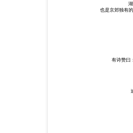
湖
也是京郊独有的
有诗赞曰