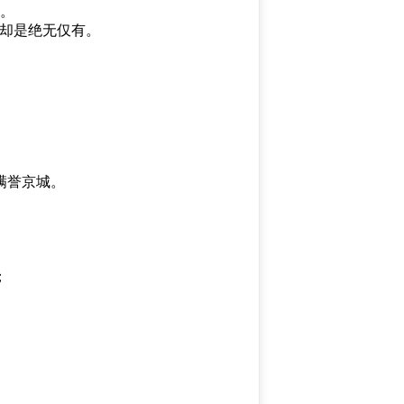
。
内却是绝无仅有。
满誉京城。
；